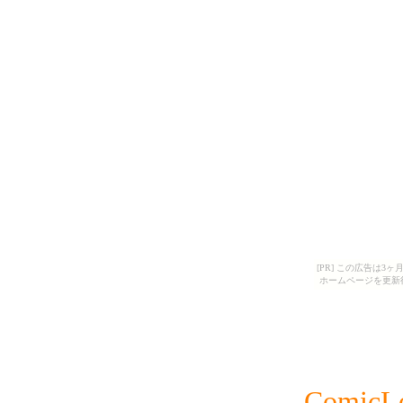
[PR] この広告は
ホームページを更新
ComicL